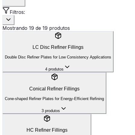
Filtros:
Mostrando
19
de
19
produtos
LC Disc Refiner Fillings
Double Disc Refiner Plates for Low Consistency Applications
4
produtos
Ver:
Conical Refiner Fillings
⚙️
High Wear
Cone-shaped Refiner Plates for Energy-Efficient Refining
3
produtos
TDR-12 to TDR-18
HC Refiner Fillings
Size
:
12"-18"