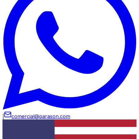
|
comercial@parason.com