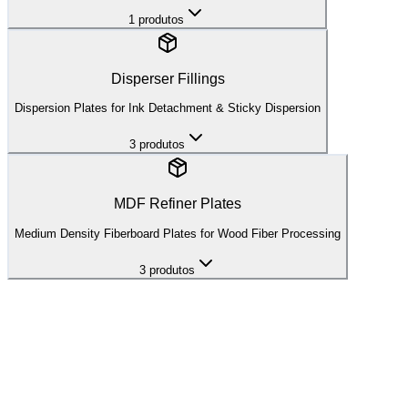
⚙️
1
produtos
High Wear
Disperser Fillings
TDR-28 to TDR-36
Dispersion Plates for Ink Detachment & Sticky Dispersion
Size
:
28"-36"
3
produtos
Bar Width
:
3.0-4.5mm
Groove Width
:
3.5-5.5mm
OEM:
Andritz TwinFlo
Valmet Conflo
GL&V
+
1
MDF Refiner Plates
Qtd
:
Medium Density Fiberboard Plates for Wood Fiber Processing
1
Adicionar à Consulta
3
produtos
⚙️
High Wear
TDR-38 to TDR-64