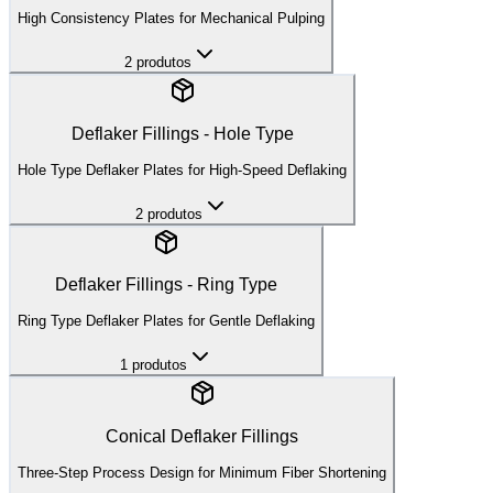
Bar Width
:
2.0-3.5mm
High Consistency Plates for Mechanical Pulping
Groove Width
:
2.5-4.0mm
OEM:
Andritz TwinFlo
Valmet Conflo
Voith TwinFlo
2
produtos
Qtd
:
1
Deflaker Fillings - Hole Type
Adicionar à Consulta
Hole Type Deflaker Plates for High-Speed Deflaking
⚙️
High Wear
2
produtos
TDR-20 to TDR-26
Deflaker Fillings - Ring Type
Ring Type Deflaker Plates for Gentle Deflaking
Size
:
20"-26"
Bar Width
:
2.5-4.0mm
Groove Width
:
3.0-5.0mm
1
produtos
OEM:
Andritz TwinFlo
Valmet OptiFiner
Voith SDM
+
1
Qtd
:
Conical Deflaker Fillings
1
Three-Step Process Design for Minimum Fiber Shortening
Adicionar à Consulta