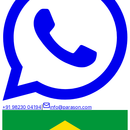
+91 98230 04194
|
info@parason.com